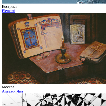
Кострома
Elementi
Москва
Айвазян Яна