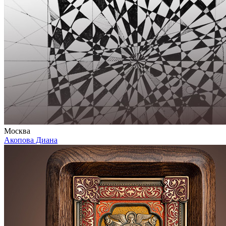
Москва
Акопова Диана