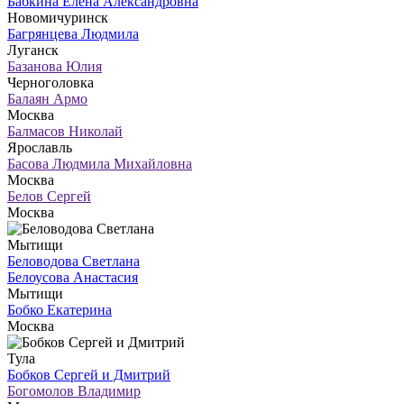
Бабкина Елена Александровна
Новомичуринск
Багрянцева Людмила
Луганск
Базанова Юлия
Черноголовка
Балаян Армо
Москва
Балмасов Николай
Ярославль
Басова Людмила Михайловна
Москва
Белов Сергей
Москва
Мытищи
Беловодова Светлана
Белоусова Анастасия
Мытищи
Бобко Екатерина
Москва
Тула
Бобков Сергей и Дмитрий
Богомолов Владимир