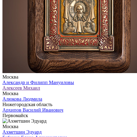
Москва
Александр и Филипп Мануиловы
Алексеев Михаил
Москва
Алюкова Людмила
Нижегородская область
Архипов Василий Иванович
Первомайск
Москва
Ахметшин Эдуард